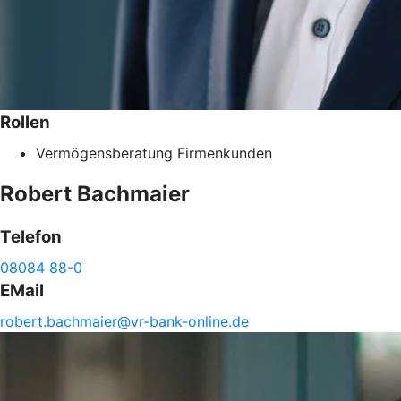
Rollen
Vermögensberatung Firmenkunden
Robert
Bachmaier
Telefon
08084 88-0
EMail
robert.
bachmaier@
vr-
bank-
online.de