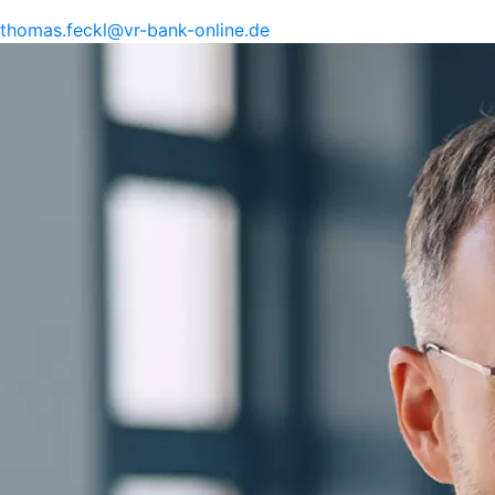
thomas.
feckl@
vr-
bank-
online.de