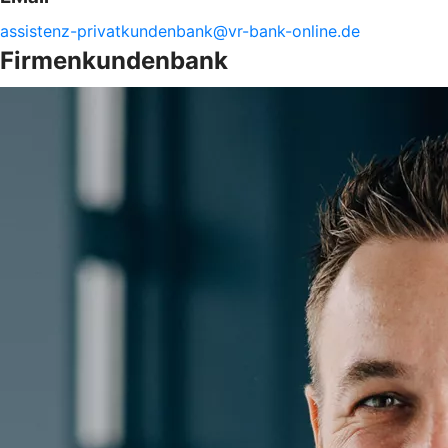
assistenz-
privatkundenbank@
vr-
bank-
online.de
Firmenkundenbank