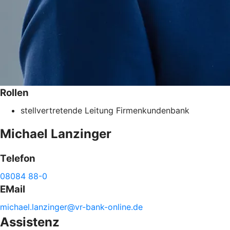
Rollen
stellvertretende Leitung Firmenkundenbank
Michael
Lanzinger
Telefon
08084 88-0
EMail
michael.
lanzinger@
vr-
bank-
online.de
Assistenz