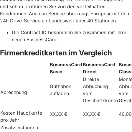
und schon profitieren Sie von den vorteilhaften
Konditionen. Auch im Service überzeugt Europcar mit dem
24h Drive-Service an bundesweit über 40 Stationen.
Die Contract ID bekommen Sie zusammen mit Ihrer
neuen BusinessCard.
Firmenkreditkarten im Vergleich
BusinessCard
BusinessCard
Busi
Basic
Direct
Class
Direkte
Monat
Guthaben
Abbuchung
Abbu
Abrechnung
aufladen
vom
vom
Geschäftskonto
Gesch
Kosten Hauptkarte
XX,XX €
XX,XX €
40,00
pro Jahr
Zusatzleistungen