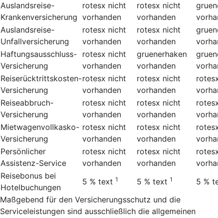
Auslandsreise-
rotesx
nicht
rotesx
nicht
gruen
Krankenversicherung
vorhanden
vorhanden
vorha
Auslandsreise-
rotesx
nicht
rotesx
nicht
gruen
Unfallversicherung
vorhanden
vorhanden
vorha
Haftungsausschluss-
rotesx
nicht
gruenerhaken
gruen
Versicherung
vorhanden
vorhanden
vorha
Reiserücktrittskosten-
rotesx
nicht
rotesx
nicht
rotes
Versicherung
vorhanden
vorhanden
vorha
Reiseabbruch-
rotesx
nicht
rotesx
nicht
rotes
Versicherung
vorhanden
vorhanden
vorha
Mietwagenvollkasko-
rotesx
nicht
rotesx
nicht
rotes
Versicherung
vorhanden
vorhanden
vorha
Persönlicher
rotesx
nicht
rotesx
nicht
rotes
Assistenz-Service
vorhanden
vorhanden
vorha
Reisebonus bei
1
1
5 %
text
5 %
text
5 %
t
Hotelbuchungen
Maßgebend für den Versicherungsschutz und die
Serviceleistungen sind ausschließlich die allgemeinen