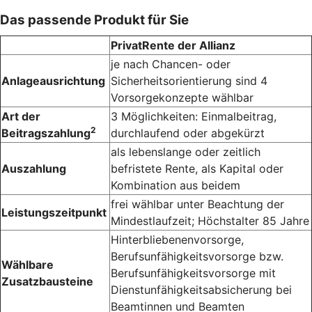
Das passende Produkt für Sie
PrivatRente der Allianz
je nach Chancen- oder
Anlageausrichtung
Sicherheitsorientierung sind 4
Vorsorge­konzepte wählbar
Art der
3 Möglichkeiten: Einmalbeitrag,
2
Beitragszahlung
durchlaufend oder abgekürzt
als lebenslange oder zeitlich
Auszahlung
befristete Rente, als Kapital oder
Kombination aus beidem
frei wählbar unter Beachtung der
Leistungszeitpunkt
Mindest­laufzeit; Höchst­alter 85 Jahre
Hinter­bliebenen­vorsorge,
Berufsunfähigkeitsvorsorge bzw.
Wählbare
Berufs­unfähigkeits­vorsorge mit
Zusatzbausteine
Dienst­unfähigkeits­absicherung bei
Beamtinnen und Beamten