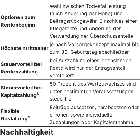
Wahl zwischen Todesfallleistung
(auch Änderung der Höhe) und
Optionen zum
Beitragsrückgewähr, Einschluss einer
Rentenbeginn
Pflegerente und Änderung der
Verwendung der Überschussanteile
je nach Vorsorge­konzept maximal bis
Höchsteintrittsalter
zum 83. Geburts­tag abschließbar
bei Auszahlung einer lebens­langen
Steuervorteil bei
Rente wird nur der Ertrags­anteil
Rentenzahlung
versteuert
50 Prozent des Wert­zuwachses sind
Steuervorteil bei
unter bestimmten Voraus­setzungen
3
Kapitalzahlung
steuerfrei
Beiträge aussetzen, herabsetzen oder
Flexible
erhöhen sowie individuelle
4
Gestaltung
Zuzahlungen oder Kapital­entnahme
Nachhaltigkeit