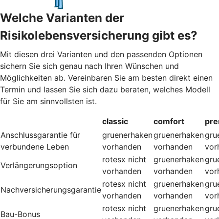
Welche Varianten der
Risikolebensversicherung gibt es?
Mit diesen drei Varianten und den passenden Optionen
sichern Sie sich genau nach Ihren Wünschen und
Möglichkeiten ab. Vereinbaren Sie am besten direkt einen
Termin und lassen Sie sich dazu beraten, welches Modell
für Sie am sinnvollsten ist.
classic
comfort
pr
Anschlussgarantie für
gruenerhaken
gruenerhaken
gru
verbundene Leben
vorhanden
vorhanden
vor
rotesx
nicht
gruenerhaken
gru
Verlängerungsoption
vorhanden
vorhanden
vor
rotesx
nicht
gruenerhaken
gru
Nachversicherungsgarantie
vorhanden
vorhanden
vor
rotesx
nicht
gruenerhaken
gru
Bau-Bonus