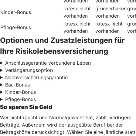
vorhanden
vorhanden
vor
rotesx
nicht
gruenerhaken
gru
Kinder-Bonus
vorhanden
vorhanden
vor
rotesx
nicht
rotesx
nicht
gru
Pflege-Bonus
vorhanden
vorhanden
vor
Optionen und Zusatzleistungen für
Ihre Risikolebensversicherung
Anschlussgarantie verbundene Leben
Verlängerungsoption
Nachversicherungsgarantie
Bau-Bonus
Kinder-Bonus
Pflege-Bonus
So sparen Sie Geld
Wer nicht raucht und Normalgewicht hat, zahlt niedrigere
Beiträge. Außerdem wird der ausgeübte Beruf bei der
Beitragshöhe berücksichtigt. Wählen Sie eine jährliche statt