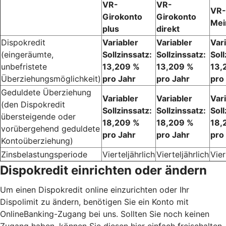
VR-
VR-
VR-
Girokonto
Girokonto
Mei
plus
direkt
Dispokredit
Variabler
Variabler
Var
(eingeräumte,
Sollzinssatz:
Sollzinssatz:
Soll
unbefristete
13,209 %
13,209 %
13,
Überziehungsmöglichkeit)
pro Jahr
pro Jahr
pro
Geduldete Überziehung
Variabler
Variabler
Var
(den Dispokredit
Sollzinssatz:
Sollzinssatz:
Soll
übersteigende oder
18,209 %
18,209 %
18,
vorübergehend geduldete
pro Jahr
pro Jahr
pro
Kontoüberziehung)
Zinsbelastungsperiode
Vierteljährlich
Vierteljährlich
Vier
Dispokredit einrichten oder ändern
Um einen Dispokredit online einzurichten oder Ihr
Dispolimit zu ändern, benötigen Sie ein Konto mit
OnlineBanking-Zugang bei uns. Sollten Sie noch keinen
Zugang haben, können Sie diesen hier einfach freischalten.