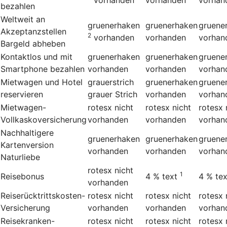
bezahlen
Weltweit an
gruenerhaken
gruenerhaken
gruene
Akzeptanzstellen
2
vorhanden
vorhanden
vorhan
Bargeld abheben
Kontaktlos und mit
gruenerhaken
gruenerhaken
gruene
Smartphone bezahlen
vorhanden
vorhanden
vorhan
Mietwagen und Hotel
grauerstrich
gruenerhaken
gruene
reservieren
grauer Strich
vorhanden
vorhan
Mietwagen-
rotesx
nicht
rotesx
nicht
rotesx
Vollkaskoversicherung
vorhanden
vorhanden
vorhan
Nachhaltigere
gruenerhaken
gruenerhaken
gruene
Kartenversion
vorhanden
vorhanden
vorhan
Naturliebe
rotesx
nicht
1
Reisebonus
4 %
text
4 %
tex
vorhanden
Reiserücktrittskosten-
rotesx
nicht
rotesx
nicht
rotesx
Versicherung
vorhanden
vorhanden
vorhan
Reisekranken-
rotesx
nicht
rotesx
nicht
rotesx