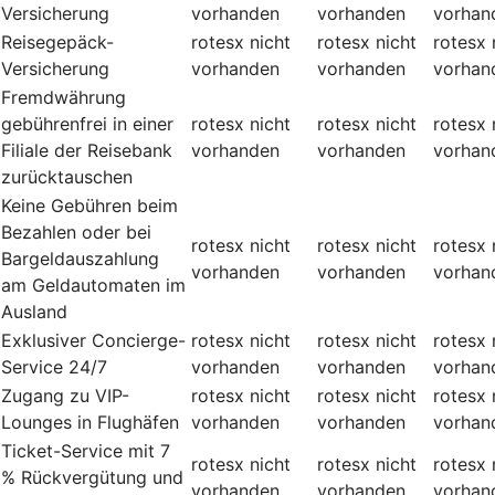
Versicherung
vorhanden
vorhanden
vorhan
Reisegepäck-
rotesx
nicht
rotesx
nicht
rotesx
Versicherung
vorhanden
vorhanden
vorhan
Fremdwährung
gebührenfrei in einer
rotesx
nicht
rotesx
nicht
rotesx
Filiale der Reisebank
vorhanden
vorhanden
vorhan
zurücktauschen
Keine Gebühren beim
Bezahlen oder bei
rotesx
nicht
rotesx
nicht
rotesx
Bargeldauszahlung
vorhanden
vorhanden
vorhan
am Geldautomaten im
Ausland
Exklusiver Concierge-
rotesx
nicht
rotesx
nicht
rotesx
Service 24/7
vorhanden
vorhanden
vorhan
Zugang zu VIP-
rotesx
nicht
rotesx
nicht
rotesx
Lounges in Flughäfen
vorhanden
vorhanden
vorhan
Ticket-Service mit 7
rotesx
nicht
rotesx
nicht
rotesx
% Rückvergütung und
vorhanden
vorhanden
vorhan