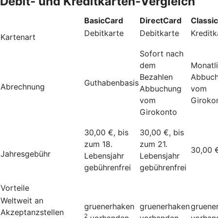
Debit- und Kreditkarten-Vergleich
BasicCard
DirectCard
Classi
Debitkarte
Debitkarte
Kreditk
Kartenart
Sofort nach
dem
Monatl
Bezahlen
Abbuc
Guthabenbasis
Abrechnung
Abbuchung
vom
vom
Giroko
Girokonto
30,00 €, bis
30,00 €, bis
zum 18.
zum 21.
30,00 
Jahresgebühr
Lebensjahr
Lebensjahr
gebührenfrei
gebührenfrei
Vorteile
Weltweit an
gruenerhaken
gruenerhaken
gruene
Akzeptanzstellen
2
vorhanden
vorhanden
vorhan